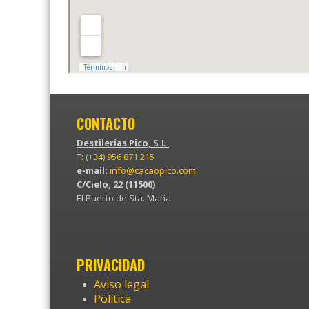
CONTACTO
Destilerias Pico, S.L.
T:
(+34) 956 871 215
e-mail:
info@cacaopico.com
C/Cielo, 22 (11500)
El Puerto de Sta. María
PRIVACIDAD
Aviso legal
Política