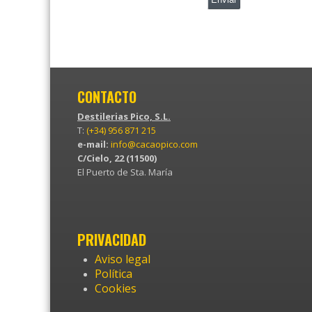
CONTACTO
Destilerias Pico, S.L.
T:
(+34) 956 871 215
e-mail:
info@cacaopico.com
C/Cielo, 22 (11500)
El Puerto de Sta. María
PRIVACIDAD
Aviso legal
Política
Cookies