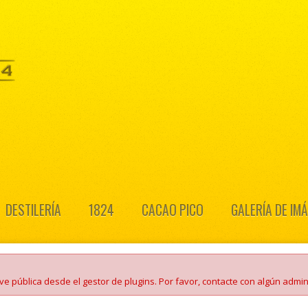
DESTILERÍA
1824
CACAO PICO
GALERÍA DE IM
e pública desde el gestor de plugins. Por favor, contacte con algún admini