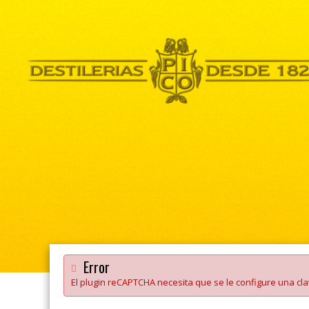
Error
El plugin reCAPTCHA necesita que se le configure una clav